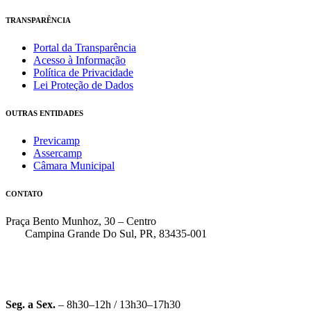
TRANSPARÊNCIA
Portal da Transparência
Acesso à Informação
Política de Privacidade
Lei Proteção de Dados
OUTRAS ENTIDADES
Previcamp
Assercamp
Câmara Municipal
CONTATO
Praça Bento Munhoz, 30 – Centro
Campina Grande Do Sul, PR, 83435-001
(41) 3162-7000
faleconosco@pmcgs.pr.gov.br
Seg. a Sex.
– 8h30–12h / 13h30–17h30