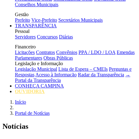
Conselhos Municipais
Gestão
Prefeito
Vice-Prefeito
Secretários Municipais
TRANSPARÊNCIA
Pessoal
Servidores
Concursos
Diárias
Financeiro
Licitações
Contratos
Convênios
PPA / LDO / LOA
Emendas
Parlamentares
Obras Públicas
Legislação e Informação
Legislação Municipal
Lista de Espera – CMEIs
Perguntas e
Respostas
Acesso à Informação
Radar da Transparência
→
Portal da Transparência
CONHEÇA CAMPINA
OUVIDORIA
Início
Portal de Notícias
Notícias