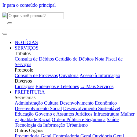
Ir para o conteúdo principal
NOTÍCIAS
SERVIÇOS
Tributos
Consulta de Débitos
Certidão de Débitos
Nota Fiscal de
Serviços
Protocolo
Consulta de Processos
Ouvidoria
Acesso à Informação
Diversos
Licitações
Endereços e Telefones
→ Mais Serviços
PREFEITURA
Secretarias
Administração
Cultura
Desenvolvimento Econômico
Desenvolvimento Social
Desenvolvimento Sustentável
Educação
Governo e Assuntos Jurídicos
Infraestrutura
Mulher
e Igualdade Racial
Ordem Pública e Segurança
Saúde
Tecnologia da Informação
Urbanismo
Outros Órgãos
Procuradoria Geral
Controladoria Geral
Ouvidoria Geral