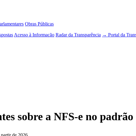
rlamentares
Obras Públicas
spostas
Acesso à Informação
Radar da Transparência
→ Portal da Tran
ntes sobre a NFS-e no padrão 