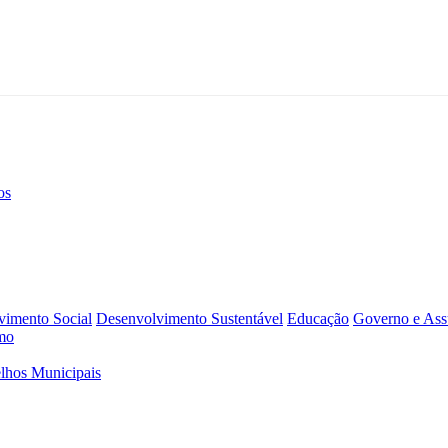
os
vimento Social
Desenvolvimento Sustentável
Educação
Governo e Assu
mo
lhos Municipais