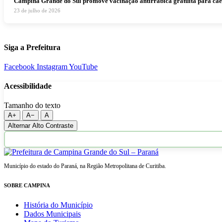
Campina Grande do Sul promove vacinação antirrábica gratuita para cães e
23 de julho de 2026
Siga a Prefeitura
Facebook
Instagram
YouTube
Acessibilidade
Tamanho do texto
A+
A−
A
Alternar Alto Contraste
Município do estado do Paraná, na Região Metropolitana de Curitiba.
SOBRE CAMPINA
História do Município
Dados Municipais