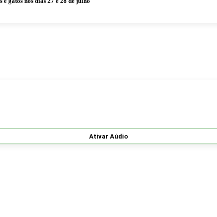
 gatos nos dias 27 e 28 de julho
Ativar Aúdio