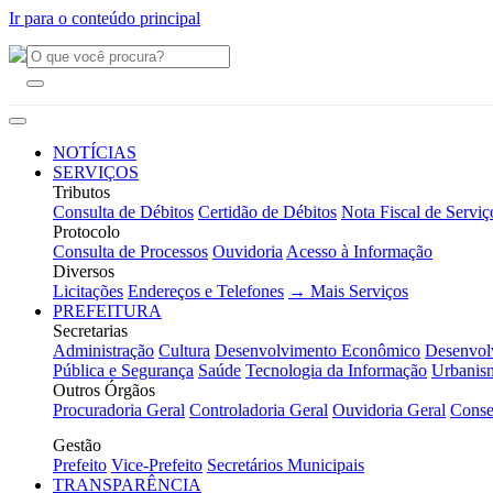
Ir para o conteúdo principal
NOTÍCIAS
SERVIÇOS
Tributos
Consulta de Débitos
Certidão de Débitos
Nota Fiscal de Serviç
Protocolo
Consulta de Processos
Ouvidoria
Acesso à Informação
Diversos
Licitações
Endereços e Telefones
→ Mais Serviços
PREFEITURA
Secretarias
Administração
Cultura
Desenvolvimento Econômico
Desenvol
Pública e Segurança
Saúde
Tecnologia da Informação
Urbanis
Outros Órgãos
Procuradoria Geral
Controladoria Geral
Ouvidoria Geral
Conse
Gestão
Prefeito
Vice-Prefeito
Secretários Municipais
TRANSPARÊNCIA