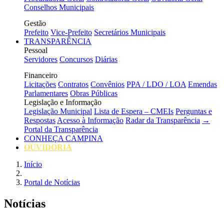
Conselhos Municipais
Gestão
Prefeito
Vice-Prefeito
Secretários Municipais
TRANSPARÊNCIA
Pessoal
Servidores
Concursos
Diárias
Financeiro
Licitações
Contratos
Convênios
PPA / LDO / LOA
Emendas
Parlamentares
Obras Públicas
Legislação e Informação
Legislação Municipal
Lista de Espera – CMEIs
Perguntas e
Respostas
Acesso à Informação
Radar da Transparência
→
Portal da Transparência
CONHEÇA CAMPINA
OUVIDORIA
Início
Portal de Notícias
Notícias