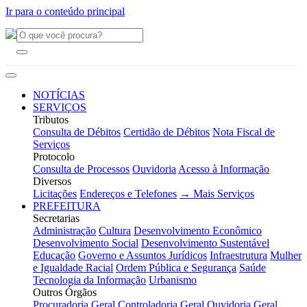
Ir para o conteúdo principal
NOTÍCIAS
SERVIÇOS
Tributos
Consulta de Débitos
Certidão de Débitos
Nota Fiscal de
Serviços
Protocolo
Consulta de Processos
Ouvidoria
Acesso à Informação
Diversos
Licitações
Endereços e Telefones
→ Mais Serviços
PREFEITURA
Secretarias
Administração
Cultura
Desenvolvimento Econômico
Desenvolvimento Social
Desenvolvimento Sustentável
Educação
Governo e Assuntos Jurídicos
Infraestrutura
Mulher
e Igualdade Racial
Ordem Pública e Segurança
Saúde
Tecnologia da Informação
Urbanismo
Outros Órgãos
Procuradoria Geral
Controladoria Geral
Ouvidoria Geral