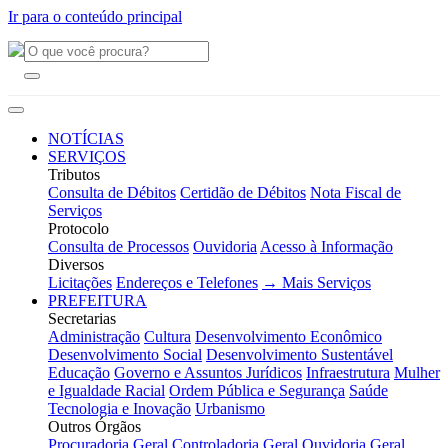
Ir para o conteúdo principal
NOTÍCIAS
SERVIÇOS
Tributos
Consulta de Débitos
Certidão de Débitos
Nota Fiscal de
Serviços
Protocolo
Consulta de Processos
Ouvidoria
Acesso à Informação
Diversos
Licitações
Endereços e Telefones
→ Mais Serviços
PREFEITURA
Secretarias
Administração
Cultura
Desenvolvimento Econômico
Desenvolvimento Social
Desenvolvimento Sustentável
Educação
Governo e Assuntos Jurídicos
Infraestrutura
Mulher
e Igualdade Racial
Ordem Pública e Segurança
Saúde
Tecnologia e Inovação
Urbanismo
Outros Órgãos
Procuradoria Geral
Controladoria Geral
Ouvidoria Geral