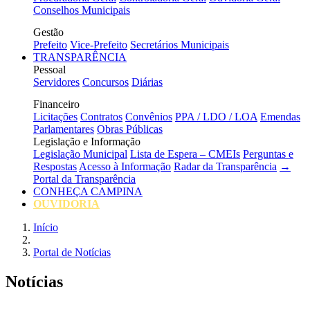
Conselhos Municipais
Gestão
Prefeito
Vice-Prefeito
Secretários Municipais
TRANSPARÊNCIA
Pessoal
Servidores
Concursos
Diárias
Financeiro
Licitações
Contratos
Convênios
PPA / LDO / LOA
Emendas
Parlamentares
Obras Públicas
Legislação e Informação
Legislação Municipal
Lista de Espera – CMEIs
Perguntas e
Respostas
Acesso à Informação
Radar da Transparência
→
Portal da Transparência
CONHEÇA CAMPINA
OUVIDORIA
Início
Portal de Notícias
Notícias