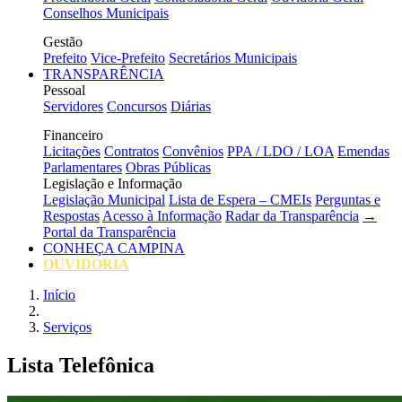
Conselhos Municipais
Gestão
Prefeito
Vice-Prefeito
Secretários Municipais
TRANSPARÊNCIA
Pessoal
Servidores
Concursos
Diárias
Financeiro
Licitações
Contratos
Convênios
PPA / LDO / LOA
Emendas
Parlamentares
Obras Públicas
Legislação e Informação
Legislação Municipal
Lista de Espera – CMEIs
Perguntas e
Respostas
Acesso à Informação
Radar da Transparência
→
Portal da Transparência
CONHEÇA CAMPINA
OUVIDORIA
Início
Serviços
Lista Telefônica