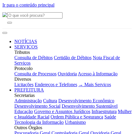
Ir para o conteúdo principal
NOTÍCIAS
SERVIÇOS
Tributos
Consulta de Débitos
Certidão de Débitos
Nota Fiscal de
Serviços
Protocolo
Consulta de Processos
Ouvidoria
Acesso à Informação
Diversos
Licitações
Endereços e Telefones
→ Mais Serviços
PREFEITURA
Secretarias
Administração
Cultura
Desenvolvimento Econômico
Desenvolvimento Social
Desenvolvimento Sustentável
Educação
Governo e Assuntos Jurídicos
Infraestrutura
Mulher
e Igualdade Racial
Ordem Pública e Segurança
Saúde
Tecnologia da Informação
Urbanismo
Outros Órgãos
Procuradoria Geral
Controladoria Geral
Ouvidoria Geral