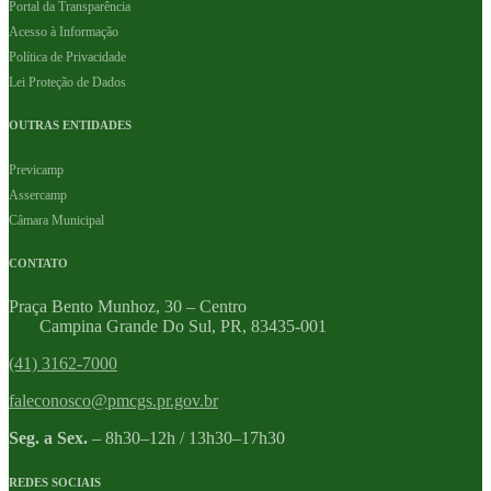
Portal da Transparência
Acesso à Informação
Política de Privacidade
Lei Proteção de Dados
OUTRAS ENTIDADES
Previcamp
Assercamp
Câmara Municipal
CONTATO
Praça Bento Munhoz, 30 – Centro
Campina Grande Do Sul, PR, 83435-001
(41) 3162-7000
faleconosco@pmcgs.pr.gov.br
Seg. a Sex.
– 8h30–12h / 13h30–17h30
REDES SOCIAIS