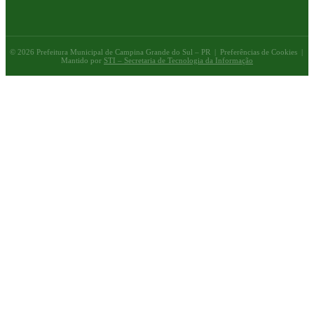
© 2026 Prefeitura Municipal de Campina Grande do Sul – PR |
Preferências de Cookies
|
Mantido por
STI – Secretaria de Tecnologia da Informação