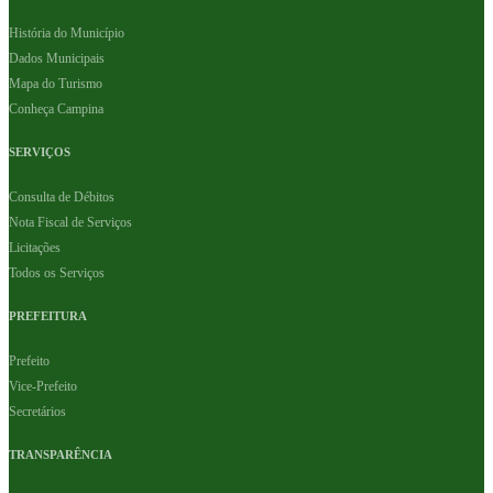
História do Município
Dados Municipais
Mapa do Turismo
Conheça Campina
SERVIÇOS
Consulta de Débitos
Nota Fiscal de Serviços
Licitações
Todos os Serviços
PREFEITURA
Prefeito
Vice-Prefeito
Secretários
TRANSPARÊNCIA