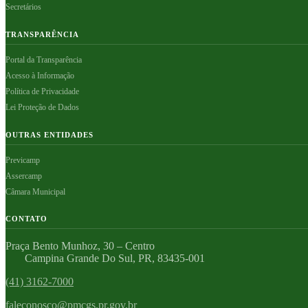
Secretários
TRANSPARÊNCIA
Portal da Transparência
Acesso à Informação
Política de Privacidade
Lei Proteção de Dados
OUTRAS ENTIDADES
Previcamp
Assercamp
Câmara Municipal
CONTATO
Praça Bento Munhoz, 30 – Centro
Campina Grande Do Sul, PR, 83435-001
(41) 3162-7000
faleconosco@pmcgs.pr.gov.br