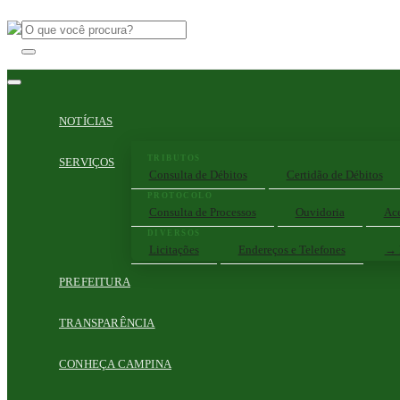
NOTÍCIAS
TRIBUTOS
SERVIÇOS
Consulta de Débitos
Certidão de Débitos
PROTOCOLO
Consulta de Processos
Ouvidoria
Ace
DIVERSOS
Licitações
Endereços e Telefones
→ 
PREFEITURA
TRANSPARÊNCIA
CONHEÇA CAMPINA