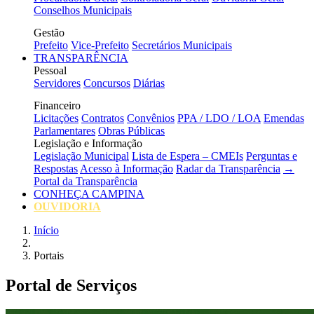
Conselhos Municipais
Gestão
Prefeito
Vice-Prefeito
Secretários Municipais
TRANSPARÊNCIA
Pessoal
Servidores
Concursos
Diárias
Financeiro
Licitações
Contratos
Convênios
PPA / LDO / LOA
Emendas
Parlamentares
Obras Públicas
Legislação e Informação
Legislação Municipal
Lista de Espera – CMEIs
Perguntas e
Respostas
Acesso à Informação
Radar da Transparência
→
Portal da Transparência
CONHEÇA CAMPINA
OUVIDORIA
Início
Portais
Portal de Serviços