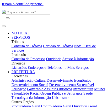
Ir para o conteúdo principal
NOTÍCIAS
SERVIÇOS
Tributos
Consulta de Débitos
Certidão de Débitos
Nota Fiscal de
Serviços
Protocolo
Consulta de Processos
Ouvidoria
Acesso à Informação
Diversos
Licitações
Endereços e Telefones
→ Mais Serviços
PREFEITURA
Secretarias
Administração
Cultura
Desenvolvimento Econômico
Desenvolvimento Social
Desenvolvimento Sustentável
Educação
Governo e Assuntos Jurídicos
Infraestrutura
Mulher
e Igualdade Racial
Ordem Pública e Segurança
Saúde
Tecnologia da Informação
Urbanismo
Outros Órgãos
Procuradoria Geral
Controladoria Geral
Ouvidoria Geral