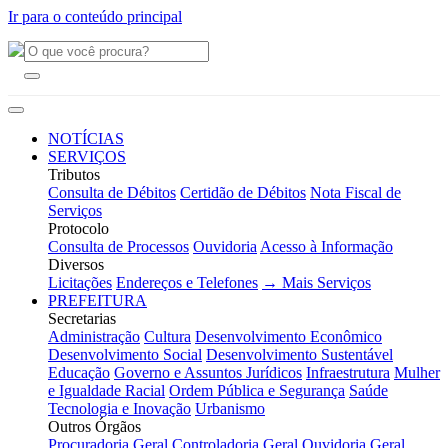
Ir para o conteúdo principal
NOTÍCIAS
SERVIÇOS
Tributos
Consulta de Débitos
Certidão de Débitos
Nota Fiscal de
Serviços
Protocolo
Consulta de Processos
Ouvidoria
Acesso à Informação
Diversos
Licitações
Endereços e Telefones
→ Mais Serviços
PREFEITURA
Secretarias
Administração
Cultura
Desenvolvimento Econômico
Desenvolvimento Social
Desenvolvimento Sustentável
Educação
Governo e Assuntos Jurídicos
Infraestrutura
Mulher
e Igualdade Racial
Ordem Pública e Segurança
Saúde
Tecnologia e Inovação
Urbanismo
Outros Órgãos
Procuradoria Geral
Controladoria Geral
Ouvidoria Geral