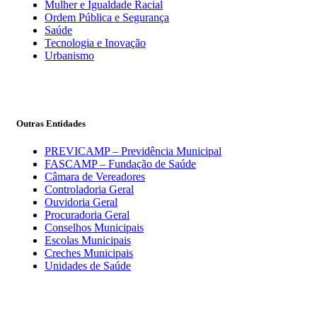
Mulher e Igualdade Racial
Ordem Pública e Segurança
Saúde
Tecnologia e Inovação
Urbanismo
Outras Entidades
PREVICAMP – Previdência Municipal
FASCAMP – Fundação de Saúde
Câmara de Vereadores
Controladoria Geral
Ouvidoria Geral
Procuradoria Geral
Conselhos Municipais
Escolas Municipais
Creches Municipais
Unidades de Saúde