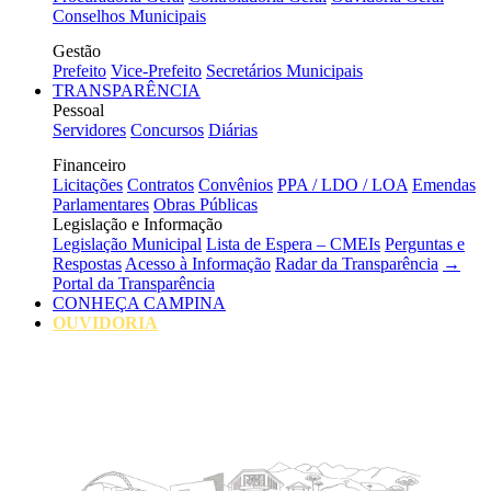
Conselhos Municipais
Gestão
Prefeito
Vice-Prefeito
Secretários Municipais
TRANSPARÊNCIA
Pessoal
Servidores
Concursos
Diárias
Financeiro
Licitações
Contratos
Convênios
PPA / LDO / LOA
Emendas
Parlamentares
Obras Públicas
Legislação e Informação
Legislação Municipal
Lista de Espera – CMEIs
Perguntas e
Respostas
Acesso à Informação
Radar da Transparência
→
Portal da Transparência
CONHEÇA CAMPINA
OUVIDORIA