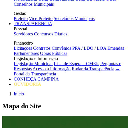
Conselhos Municipais
Gestão
Prefeito
Vice-Prefeito
Secretários Municipais
TRANSPARÊNCIA
Pessoal
Servidores
Concursos
Diárias
Financeiro
Licitações
Contratos
Convênios
PPA / LDO / LOA
Emendas
Parlamentares
Obras Públicas
Legislação e Informação
Legislação Municipal
Lista de Espera – CMEIs
Perguntas e
Respostas
Acesso à Informação
Radar da Transparência
→
Portal da Transparência
CONHEÇA CAMPINA
OUVIDORIA
Início
Mapa do Site