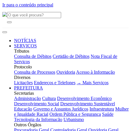
Ir para o conteúdo principal
NOTÍCIAS
SERVIÇOS
Tributos
Consulta de Débitos
Certidão de Débitos
Nota Fiscal de
Serviços
Protocolo
Consulta de Processos
Ouvidoria
Acesso à Informação
Diversos
Licitações
Endereços e Telefones
→ Mais Serviços
PREFEITURA
Secretarias
Administração
Cultura
Desenvolvimento Econômico
Desenvolvimento Social
Desenvolvimento Sustentável
Educação
Governo e Assuntos Jurídicos
Infraestrutura
Mulher
e Igualdade Racial
Ordem Pública e Segurança
Saúde
Tecnologia da Informação
Urbanismo
Outros Órgãos
Procuradoria Geral
Controladoria Geral
Ouvidoria Geral