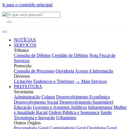
Ir para o conteúdo principal
NOTÍCIAS
SERVIÇOS
Tributos
Consulta de Débitos
Certidão de Débitos
Nota Fiscal de
Serviços
Protocolo
Consulta de Processos
Ouvidoria
Acesso à Informação
Diversos
Licitações
Endereços e Telefones
→ Mais Serviços
PREFEITURA
Secretarias
Administração
Cultura
Desenvolvimento Econômico
Desenvolvimento Social
Desenvolvimento Sustentável
Educação
Governo e Assuntos Jurídicos
Infraestrutura
Mulher
e Igualdade Racial
Ordem Pública e Segurança
Saúde
Tecnologia e Inovação
Urbanismo
Outros Órgãos
Procuradoria Geral
Controladoria Geral
Ouvidoria Geral