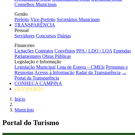
Conselhos Municipais
Gestão
Prefeito
Vice-Prefeito
Secretários Municipais
TRANSPARÊNCIA
Pessoal
Servidores
Concursos
Diárias
Financeiro
Licitações
Contratos
Convênios
PPA / LDO / LOA
Emendas
Parlamentares
Obras Públicas
Legislação e Informação
Legislação Municipal
Lista de Espera – CMEIs
Perguntas e
Respostas
Acesso à Informação
Radar da Transparência
→
Portal da Transparência
CONHEÇA CAMPINA
OUVIDORIA
Início
Município
Portal do Turismo