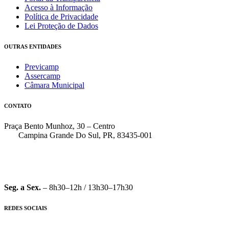
Acesso à Informação
Política de Privacidade
Lei Proteção de Dados
OUTRAS ENTIDADES
Previcamp
Assercamp
Câmara Municipal
CONTATO
Praça Bento Munhoz, 30 – Centro
Campina Grande Do Sul, PR, 83435-001
(41) 3162-7000
faleconosco@pmcgs.pr.gov.br
Seg. a Sex.
– 8h30–12h / 13h30–17h30
REDES SOCIAIS