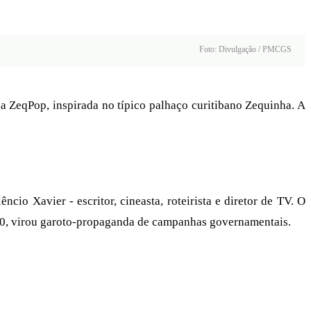
Foto: Divulgação / PMCGS
 ZeqPop, inspirada no típico palhaço curitibano Zequinha. A
 Xavier - escritor, cineasta, roteirista e diretor de TV. O
s 80, virou garoto-propaganda de campanhas governamentais.