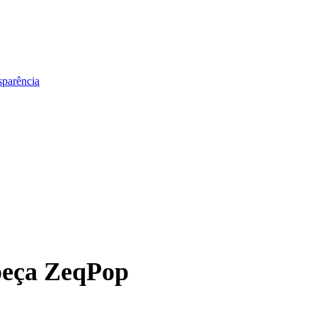
sparência
 peça ZeqPop