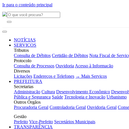
Ir para o conteúdo principal
NOTÍCIAS
SERVIÇOS
Tributos
Consulta de Débitos
Certidão de Débitos
Nota Fiscal de Serviç
Protocolo
Consulta de Processos
Ouvidoria
Acesso à Informação
Diversos
Licitações
Endereços e Telefones
→ Mais Serviços
PREFEITURA
Secretarias
Administração
Cultura
Desenvolvimento Econômico
Desenvol
Pública e Segurança
Saúde
Tecnologia e Inovação
Urbanismo
Outros Órgãos
Procuradoria Geral
Controladoria Geral
Ouvidoria Geral
Conse
Gestão
Prefeito
Vice-Prefeito
Secretários Municipais
TRANSPARÊNCIA