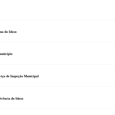
na do Idoso
município
iço de Inspeção Municipal
ivência do Idoso