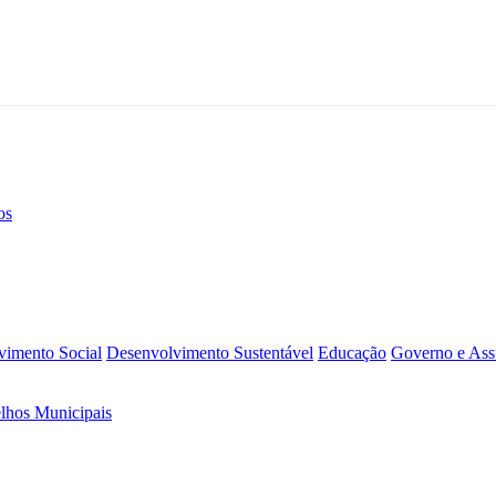
os
vimento Social
Desenvolvimento Sustentável
Educação
Governo e Assu
lhos Municipais