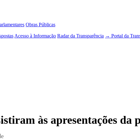
rlamentares
Obras Públicas
spostas
Acesso à Informação
Radar da Transparência
→ Portal da Tran
istiram às apresentações da
de