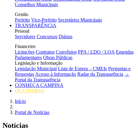
Conselhos Municipais
Gestão
Prefeito
Vice-Prefeito
Secretários Municipais
TRANSPARÊNCIA
Pessoal
Servidores
Concursos
Diárias
Financeiro
Licitações
Contratos
Convênios
PPA / LDO / LOA
Emendas
Parlamentares
Obras Públicas
Legislação e Informação
Legislação Municipal
Lista de Espera – CMEIs
Perguntas e
Respostas
Acesso à Informação
Radar da Transparência
→
Portal da Transparência
CONHEÇA CAMPINA
OUVIDORIA
Início
Portal de Notícias
Notícias