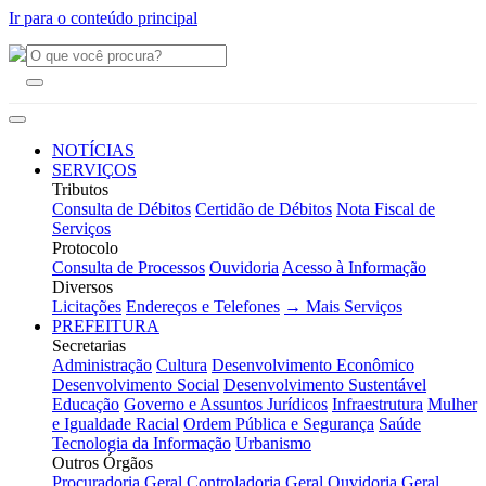
Ir para o conteúdo principal
NOTÍCIAS
SERVIÇOS
Tributos
Consulta de Débitos
Certidão de Débitos
Nota Fiscal de
Serviços
Protocolo
Consulta de Processos
Ouvidoria
Acesso à Informação
Diversos
Licitações
Endereços e Telefones
→ Mais Serviços
PREFEITURA
Secretarias
Administração
Cultura
Desenvolvimento Econômico
Desenvolvimento Social
Desenvolvimento Sustentável
Educação
Governo e Assuntos Jurídicos
Infraestrutura
Mulher
e Igualdade Racial
Ordem Pública e Segurança
Saúde
Tecnologia da Informação
Urbanismo
Outros Órgãos
Procuradoria Geral
Controladoria Geral
Ouvidoria Geral