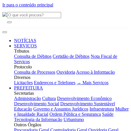
Ir para o conteúdo principal
NOTÍCIAS
SERVIÇOS
Tributos
Consulta de Débitos
Certidão de Débitos
Nota Fiscal de
Serviços
Protocolo
Consulta de Processos
Ouvidoria
Acesso à Informação
Diversos
Licitações
Endereços e Telefones
→ Mais Serviços
PREFEITURA
Secretarias
Administração
Cultura
Desenvolvimento Econômico
Desenvolvimento Social
Desenvolvimento Sustentável
Educação
Governo e Assuntos Jurídicos
Infraestrutura
Mulher
e Igualdade Racial
Ordem Pública e Segurança
Saúde
Tecnologia da Informação
Urbanismo
Outros Órgãos
Procuradoria Geral
Controladoria Geral
Ouvidoria Geral