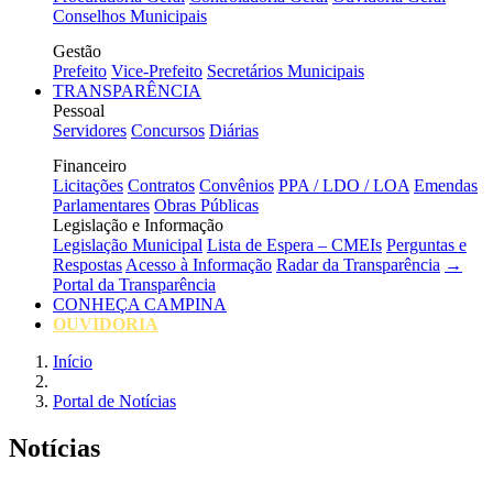
Conselhos Municipais
Gestão
Prefeito
Vice-Prefeito
Secretários Municipais
TRANSPARÊNCIA
Pessoal
Servidores
Concursos
Diárias
Financeiro
Licitações
Contratos
Convênios
PPA / LDO / LOA
Emendas
Parlamentares
Obras Públicas
Legislação e Informação
Legislação Municipal
Lista de Espera – CMEIs
Perguntas e
Respostas
Acesso à Informação
Radar da Transparência
→
Portal da Transparência
CONHEÇA CAMPINA
OUVIDORIA
Início
Portal de Notícias
Notícias