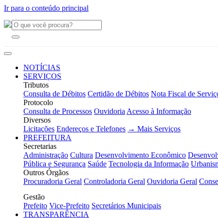
Ir para o conteúdo principal
NOTÍCIAS
SERVIÇOS
Tributos
Consulta de Débitos
Certidão de Débitos
Nota Fiscal de Serviç
Protocolo
Consulta de Processos
Ouvidoria
Acesso à Informação
Diversos
Licitações
Endereços e Telefones
→ Mais Serviços
PREFEITURA
Secretarias
Administração
Cultura
Desenvolvimento Econômico
Desenvol
Pública e Segurança
Saúde
Tecnologia da Informação
Urbanis
Outros Órgãos
Procuradoria Geral
Controladoria Geral
Ouvidoria Geral
Conse
Gestão
Prefeito
Vice-Prefeito
Secretários Municipais
TRANSPARÊNCIA