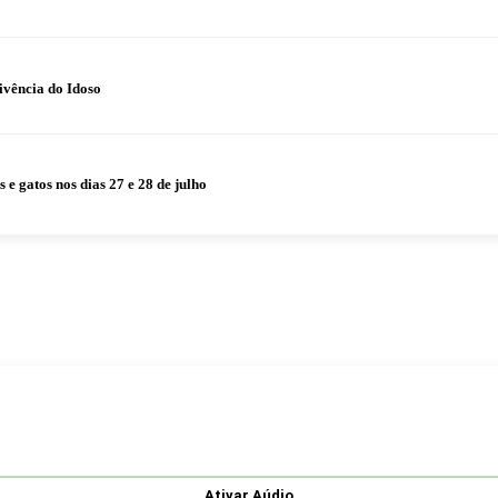
ivência do Idoso
 gatos nos dias 27 e 28 de julho
Ativar Aúdio