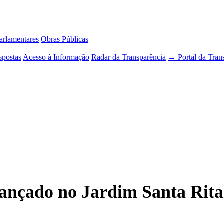
rlamentares
Obras Públicas
spostas
Acesso à Informação
Radar da Transparência
→ Portal da Tran
ançado no Jardim Santa Rita