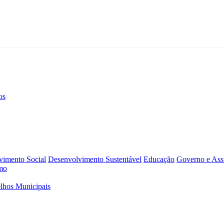
os
vimento Social
Desenvolvimento Sustentável
Educação
Governo e Assu
mo
lhos Municipais