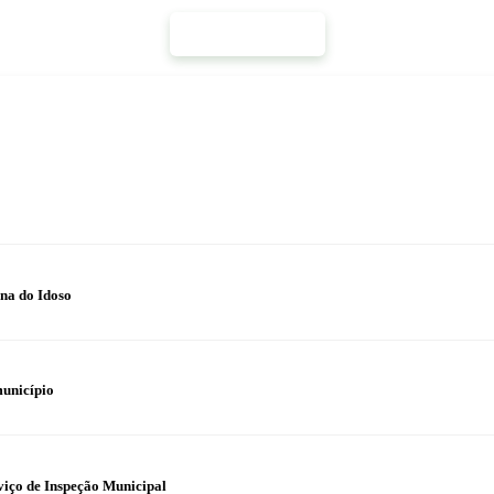
Mais Notícias
na do Idoso
município
iço de Inspeção Municipal