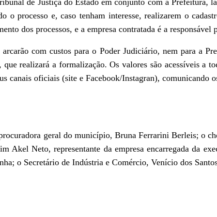
bunal de Justiça do Estado em conjunto com a Prefeitura, la
do o processo e, caso tenham interesse, realizarem o cadas
amento dos processos, e a empresa contratada é a responsável 
 arcarão com custos para o Poder Judiciário, nem para a Pre
que realizará a formalização. Os valores são acessíveis a t
us canais oficiais (site e Facebook/Instagran), comunicando o
procuradora geral do município, Bruna Ferrarini Berleis; o ch
aim Akel Neto, representante da empresa encarregada da ex
ha; o Secretário de Indústria e Comércio, Venício dos Santos