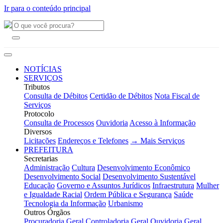
Ir para o conteúdo principal
NOTÍCIAS
SERVIÇOS
Tributos
Consulta de Débitos
Certidão de Débitos
Nota Fiscal de
Serviços
Protocolo
Consulta de Processos
Ouvidoria
Acesso à Informação
Diversos
Licitações
Endereços e Telefones
→ Mais Serviços
PREFEITURA
Secretarias
Administração
Cultura
Desenvolvimento Econômico
Desenvolvimento Social
Desenvolvimento Sustentável
Educação
Governo e Assuntos Jurídicos
Infraestrutura
Mulher
e Igualdade Racial
Ordem Pública e Segurança
Saúde
Tecnologia da Informação
Urbanismo
Outros Órgãos
Procuradoria Geral
Controladoria Geral
Ouvidoria Geral