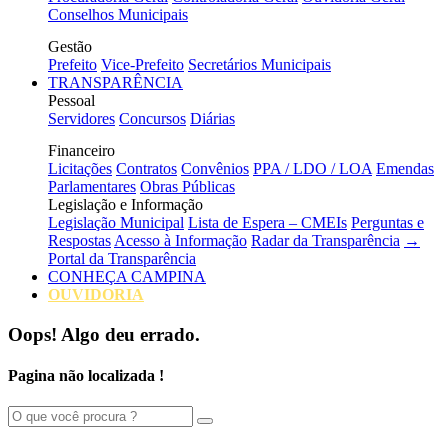
Conselhos Municipais
Gestão
Prefeito
Vice-Prefeito
Secretários Municipais
TRANSPARÊNCIA
Pessoal
Servidores
Concursos
Diárias
Financeiro
Licitações
Contratos
Convênios
PPA / LDO / LOA
Emendas
Parlamentares
Obras Públicas
Legislação e Informação
Legislação Municipal
Lista de Espera – CMEIs
Perguntas e
Respostas
Acesso à Informação
Radar da Transparência
→
Portal da Transparência
CONHEÇA CAMPINA
OUVIDORIA
Oops! Algo deu errado.
Pagina não localizada !