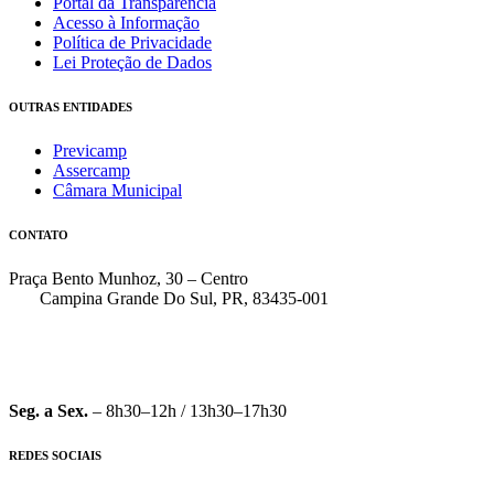
Portal da Transparência
Acesso à Informação
Política de Privacidade
Lei Proteção de Dados
OUTRAS ENTIDADES
Previcamp
Assercamp
Câmara Municipal
CONTATO
Praça Bento Munhoz, 30 – Centro
Campina Grande Do Sul, PR, 83435-001
(41) 3162-7000
faleconosco@pmcgs.pr.gov.br
Seg. a Sex.
– 8h30–12h / 13h30–17h30
REDES SOCIAIS