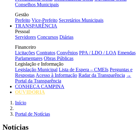
Conselhos Municipais
Gestão
Prefeito
Vice-Prefeito
Secretários Municipais
TRANSPARÊNCIA
Pessoal
Servidores
Concursos
Diárias
Financeiro
Licitações
Contratos
Convênios
PPA / LDO / LOA
Emendas
Parlamentares
Obras Públicas
Legislação e Informação
Legislação Municipal
Lista de Espera – CMEIs
Perguntas e
Respostas
Acesso à Informação
Radar da Transparência
→
Portal da Transparência
CONHEÇA CAMPINA
OUVIDORIA
Início
Portal de Notícias
Notícias