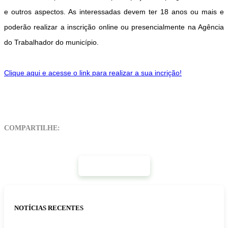
e outros aspectos. As interessadas devem ter
18 anos ou mais
e
poderão realizar a inscrição
online
ou
presencialmente na Agência
do Trabalhador do município
.
Clique aqui e acesse o link para realizar a sua incrição!
COMPARTILHE:
Mais Notícias
NOTÍCIAS RECENTES