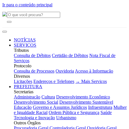
Ir para o conteúdo principal
NOTÍCIAS
SERVIÇOS
Tributos
Consulta de Débitos
Certidão de Débitos
Nota Fiscal de
Serviços
Protocolo
Consulta de Processos
Ouvidoria
Acesso à Informação
Diversos
Licitações
Endereços e Telefones
→ Mais Serviços
PREFEITURA
Secretarias
Administração
Cultura
Desenvolvimento Econômico
Desenvolvimento Social
Desenvolvimento Sustentável
Educação
Governo e Assuntos Jurídicos
Infraestrutura
Mulher
e Igualdade Racial
Ordem Pública e Segurança
Saúde
Tecnologia e Inovação
Urbanismo
Outros Órgãos
Procuradoria Geral
Controladoria Geral
Ouvidoria Geral