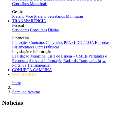
Conselhos Municipais
Gestão
Prefeito
Vice-Prefeito
Secretários Municipais
TRANSPARÊNCIA
Pessoal
Servidores
Concursos
Diárias
Financeiro
Licitações
Contratos
Convênios
PPA / LDO / LOA
Emendas
Parlamentares
Obras Públicas
Legislação e Informação
Legislação Municipal
Lista de Espera – CMEIs
Perguntas e
Respostas
Acesso à Informação
Radar da Transparência
→
Portal da Transparência
CONHEÇA CAMPINA
OUVIDORIA
Início
Portal de Notícias
Notícias