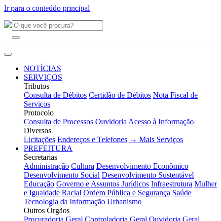
Ir para o conteúdo principal
NOTÍCIAS
SERVIÇOS
Tributos
Consulta de Débitos
Certidão de Débitos
Nota Fiscal de
Serviços
Protocolo
Consulta de Processos
Ouvidoria
Acesso à Informação
Diversos
Licitações
Endereços e Telefones
→ Mais Serviços
PREFEITURA
Secretarias
Administração
Cultura
Desenvolvimento Econômico
Desenvolvimento Social
Desenvolvimento Sustentável
Educação
Governo e Assuntos Jurídicos
Infraestrutura
Mulher
e Igualdade Racial
Ordem Pública e Segurança
Saúde
Tecnologia da Informação
Urbanismo
Outros Órgãos
Procuradoria Geral
Controladoria Geral
Ouvidoria Geral