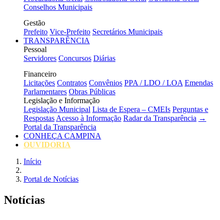
Conselhos Municipais
Gestão
Prefeito
Vice-Prefeito
Secretários Municipais
TRANSPARÊNCIA
Pessoal
Servidores
Concursos
Diárias
Financeiro
Licitações
Contratos
Convênios
PPA / LDO / LOA
Emendas
Parlamentares
Obras Públicas
Legislação e Informação
Legislação Municipal
Lista de Espera – CMEIs
Perguntas e
Respostas
Acesso à Informação
Radar da Transparência
→
Portal da Transparência
CONHEÇA CAMPINA
OUVIDORIA
Início
Portal de Notícias
Notícias