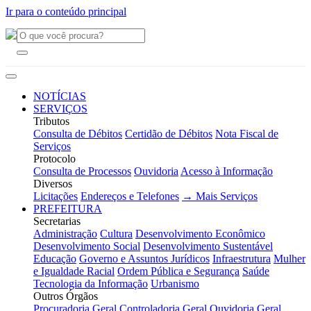
Ir para o conteúdo principal
NOTÍCIAS
SERVIÇOS
Tributos
Consulta de Débitos
Certidão de Débitos
Nota Fiscal de
Serviços
Protocolo
Consulta de Processos
Ouvidoria
Acesso à Informação
Diversos
Licitações
Endereços e Telefones
→ Mais Serviços
PREFEITURA
Secretarias
Administração
Cultura
Desenvolvimento Econômico
Desenvolvimento Social
Desenvolvimento Sustentável
Educação
Governo e Assuntos Jurídicos
Infraestrutura
Mulher
e Igualdade Racial
Ordem Pública e Segurança
Saúde
Tecnologia da Informação
Urbanismo
Outros Órgãos
Procuradoria Geral
Controladoria Geral
Ouvidoria Geral