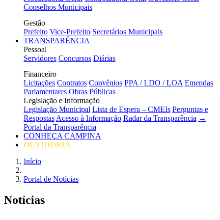
Conselhos Municipais
Gestão
Prefeito
Vice-Prefeito
Secretários Municipais
TRANSPARÊNCIA
Pessoal
Servidores
Concursos
Diárias
Financeiro
Licitações
Contratos
Convênios
PPA / LDO / LOA
Emendas
Parlamentares
Obras Públicas
Legislação e Informação
Legislação Municipal
Lista de Espera – CMEIs
Perguntas e
Respostas
Acesso à Informação
Radar da Transparência
→
Portal da Transparência
CONHEÇA CAMPINA
OUVIDORIA
Início
Portal de Notícias
Notícias