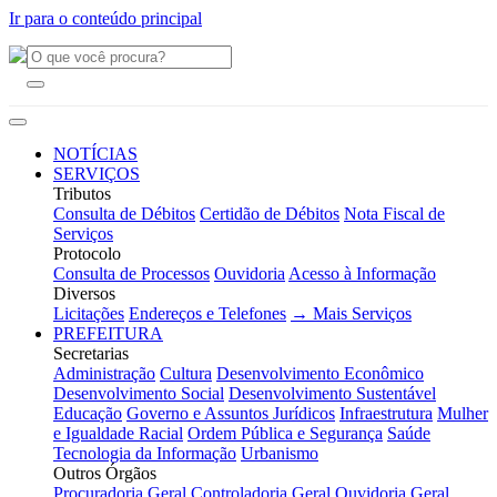
Ir para o conteúdo principal
NOTÍCIAS
SERVIÇOS
Tributos
Consulta de Débitos
Certidão de Débitos
Nota Fiscal de
Serviços
Protocolo
Consulta de Processos
Ouvidoria
Acesso à Informação
Diversos
Licitações
Endereços e Telefones
→ Mais Serviços
PREFEITURA
Secretarias
Administração
Cultura
Desenvolvimento Econômico
Desenvolvimento Social
Desenvolvimento Sustentável
Educação
Governo e Assuntos Jurídicos
Infraestrutura
Mulher
e Igualdade Racial
Ordem Pública e Segurança
Saúde
Tecnologia da Informação
Urbanismo
Outros Órgãos
Procuradoria Geral
Controladoria Geral
Ouvidoria Geral