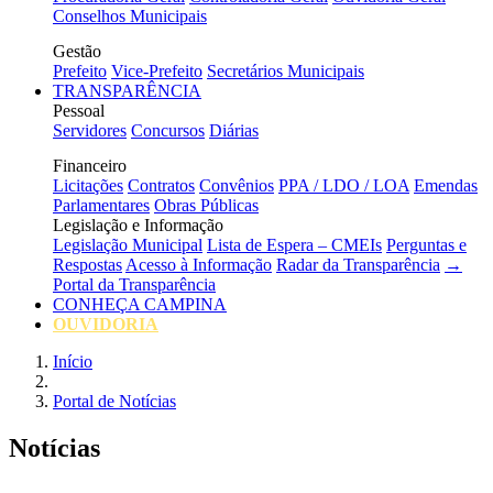
Conselhos Municipais
Gestão
Prefeito
Vice-Prefeito
Secretários Municipais
TRANSPARÊNCIA
Pessoal
Servidores
Concursos
Diárias
Financeiro
Licitações
Contratos
Convênios
PPA / LDO / LOA
Emendas
Parlamentares
Obras Públicas
Legislação e Informação
Legislação Municipal
Lista de Espera – CMEIs
Perguntas e
Respostas
Acesso à Informação
Radar da Transparência
→
Portal da Transparência
CONHEÇA CAMPINA
OUVIDORIA
Início
Portal de Notícias
Notícias