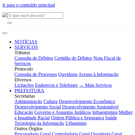
Ir para o conteúdo principal
NOTÍCIAS
SERVIÇOS
Tributos
Consulta de Débitos
Certidão de Débitos
Nota Fiscal de
Serviços
Protocolo
Consulta de Processos
Ouvidoria
Acesso à Informação
Diversos
Licitações
Endereços e Telefones
→ Mais Serviços
PREFEITURA
Secretarias
Administração
Cultura
Desenvolvimento Econômico
Desenvolvimento Social
Desenvolvimento Sustentável
Educação
Governo e Assuntos Jurídicos
Infraestrutura
Mulher
e Igualdade Racial
Ordem Pública e Segurança
Saúde
Tecnologia da Informação
Urbanismo
Outros Órgãos
Procuradoria Geral
Controladoria Geral
Ouvidoria Geral