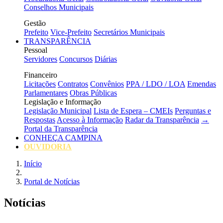
Conselhos Municipais
Gestão
Prefeito
Vice-Prefeito
Secretários Municipais
TRANSPARÊNCIA
Pessoal
Servidores
Concursos
Diárias
Financeiro
Licitações
Contratos
Convênios
PPA / LDO / LOA
Emendas
Parlamentares
Obras Públicas
Legislação e Informação
Legislação Municipal
Lista de Espera – CMEIs
Perguntas e
Respostas
Acesso à Informação
Radar da Transparência
→
Portal da Transparência
CONHEÇA CAMPINA
OUVIDORIA
Início
Portal de Notícias
Notícias