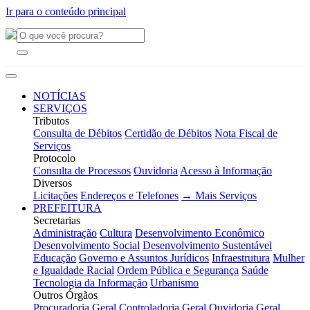
Ir para o conteúdo principal
NOTÍCIAS
SERVIÇOS
Tributos
Consulta de Débitos
Certidão de Débitos
Nota Fiscal de
Serviços
Protocolo
Consulta de Processos
Ouvidoria
Acesso à Informação
Diversos
Licitações
Endereços e Telefones
→ Mais Serviços
PREFEITURA
Secretarias
Administração
Cultura
Desenvolvimento Econômico
Desenvolvimento Social
Desenvolvimento Sustentável
Educação
Governo e Assuntos Jurídicos
Infraestrutura
Mulher
e Igualdade Racial
Ordem Pública e Segurança
Saúde
Tecnologia da Informação
Urbanismo
Outros Órgãos
Procuradoria Geral
Controladoria Geral
Ouvidoria Geral