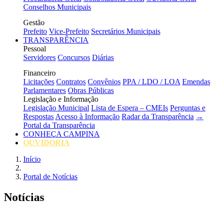
Conselhos Municipais
Gestão
Prefeito
Vice-Prefeito
Secretários Municipais
TRANSPARÊNCIA
Pessoal
Servidores
Concursos
Diárias
Financeiro
Licitações
Contratos
Convênios
PPA / LDO / LOA
Emendas
Parlamentares
Obras Públicas
Legislação e Informação
Legislação Municipal
Lista de Espera – CMEIs
Perguntas e
Respostas
Acesso à Informação
Radar da Transparência
→
Portal da Transparência
CONHEÇA CAMPINA
OUVIDORIA
Início
Portal de Notícias
Notícias