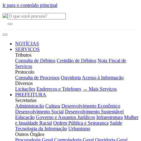
Ir para o conteúdo principal
NOTÍCIAS
SERVIÇOS
Tributos
Consulta de Débitos
Certidão de Débitos
Nota Fiscal de
Serviços
Protocolo
Consulta de Processos
Ouvidoria
Acesso à Informação
Diversos
Licitações
Endereços e Telefones
→ Mais Serviços
PREFEITURA
Secretarias
Administração
Cultura
Desenvolvimento Econômico
Desenvolvimento Social
Desenvolvimento Sustentável
Educação
Governo e Assuntos Jurídicos
Infraestrutura
Mulher
e Igualdade Racial
Ordem Pública e Segurança
Saúde
Tecnologia da Informação
Urbanismo
Outros Órgãos
Procuradoria Geral
Controladoria Geral
Ouvidoria Geral