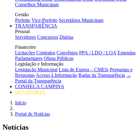
Conselhos Municipais
Gestão
Prefeito
Vice-Prefeito
Secretários Municipais
TRANSPARÊNCIA
Pessoal
Servidores
Concursos
Diárias
Financeiro
Licitações
Contratos
Convênios
PPA / LDO / LOA
Emendas
Parlamentares
Obras Públicas
Legislação e Informação
Legislação Municipal
Lista de Espera – CMEIs
Perguntas e
Respostas
Acesso à Informação
Radar da Transparência
→
Portal da Transparência
CONHEÇA CAMPINA
OUVIDORIA
Início
Portal de Notícias
Notícias