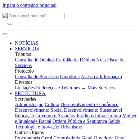
Ir para o conteúdo principal
NOTÍCIAS
SERVIÇOS
Tributos
Consulta de Débitos
Certidão de Débitos
Nota Fiscal de
Serviços
Protocolo
Consulta de Processos
Ouvidoria
Acesso à Informação
Diversos
Licitações
Endereços e Telefones
→ Mais Serviços
PREFEITURA
Secretarias
Administração
Cultura
Desenvolvimento Econômico
Desenvolvimento Social
Desenvolvimento Sustentável
Educação
Governo e Assuntos Jurídicos
Infraestrutura
Mulher
e Igualdade Racial
Ordem Pública e Segurança
Saúde
Tecnologia e Inovação
Urbanismo
Outros Órgãos
Procuradoria Geral
Controladoria Geral
Ouvidoria Geral