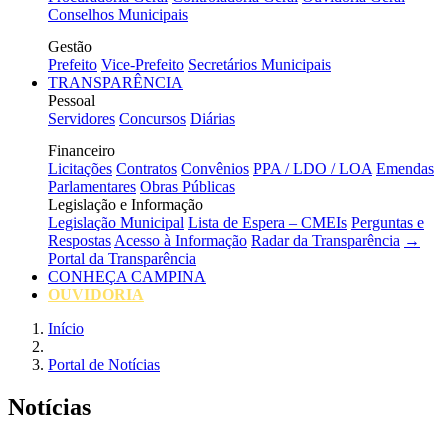
Conselhos Municipais
Gestão
Prefeito
Vice-Prefeito
Secretários Municipais
TRANSPARÊNCIA
Pessoal
Servidores
Concursos
Diárias
Financeiro
Licitações
Contratos
Convênios
PPA / LDO / LOA
Emendas
Parlamentares
Obras Públicas
Legislação e Informação
Legislação Municipal
Lista de Espera – CMEIs
Perguntas e
Respostas
Acesso à Informação
Radar da Transparência
→
Portal da Transparência
CONHEÇA CAMPINA
OUVIDORIA
Início
Portal de Notícias
Notícias