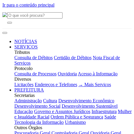
Ir para o conteúdo principal
NOTÍCIAS
SERVIÇOS
Tributos
Consulta de Débitos
Certidão de Débitos
Nota Fiscal de
Serviços
Protocolo
Consulta de Processos
Ouvidoria
Acesso à Informação
Diversos
Licitações
Endereços e Telefones
→ Mais Serviços
PREFEITURA
Secretarias
Administração
Cultura
Desenvolvimento Econômico
Desenvolvimento Social
Desenvolvimento Sustentável
Educação
Governo e Assuntos Jurídicos
Infraestrutura
Mulher
e Igualdade Racial
Ordem Pública e Segurança
Saúde
Tecnologia da Informação
Urbanismo
Outros Órgãos
Procuradoria Geral
Controladoria Geral
Ouvidoria Geral