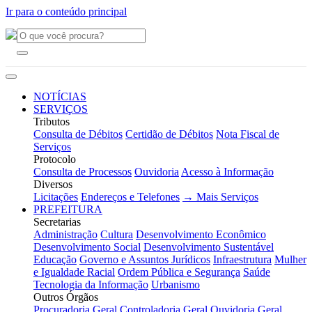
Ir para o conteúdo principal
NOTÍCIAS
SERVIÇOS
Tributos
Consulta de Débitos
Certidão de Débitos
Nota Fiscal de
Serviços
Protocolo
Consulta de Processos
Ouvidoria
Acesso à Informação
Diversos
Licitações
Endereços e Telefones
→ Mais Serviços
PREFEITURA
Secretarias
Administração
Cultura
Desenvolvimento Econômico
Desenvolvimento Social
Desenvolvimento Sustentável
Educação
Governo e Assuntos Jurídicos
Infraestrutura
Mulher
e Igualdade Racial
Ordem Pública e Segurança
Saúde
Tecnologia da Informação
Urbanismo
Outros Órgãos
Procuradoria Geral
Controladoria Geral
Ouvidoria Geral