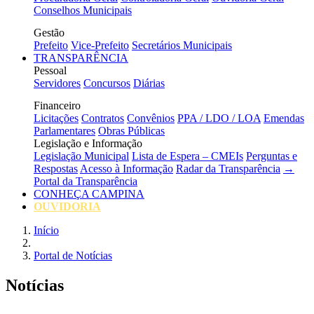
Conselhos Municipais
Gestão
Prefeito
Vice-Prefeito
Secretários Municipais
TRANSPARÊNCIA
Pessoal
Servidores
Concursos
Diárias
Financeiro
Licitações
Contratos
Convênios
PPA / LDO / LOA
Emendas
Parlamentares
Obras Públicas
Legislação e Informação
Legislação Municipal
Lista de Espera – CMEIs
Perguntas e
Respostas
Acesso à Informação
Radar da Transparência
→
Portal da Transparência
CONHEÇA CAMPINA
OUVIDORIA
Início
Portal de Notícias
Notícias