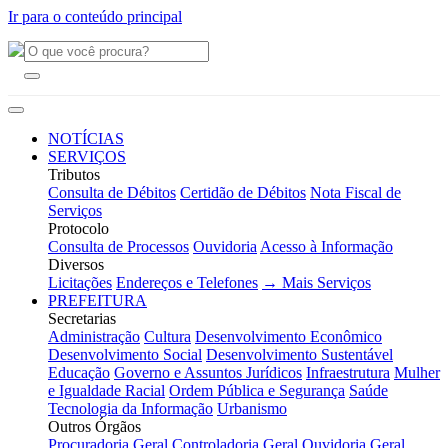
Ir para o conteúdo principal
NOTÍCIAS
SERVIÇOS
Tributos
Consulta de Débitos
Certidão de Débitos
Nota Fiscal de
Serviços
Protocolo
Consulta de Processos
Ouvidoria
Acesso à Informação
Diversos
Licitações
Endereços e Telefones
→ Mais Serviços
PREFEITURA
Secretarias
Administração
Cultura
Desenvolvimento Econômico
Desenvolvimento Social
Desenvolvimento Sustentável
Educação
Governo e Assuntos Jurídicos
Infraestrutura
Mulher
e Igualdade Racial
Ordem Pública e Segurança
Saúde
Tecnologia da Informação
Urbanismo
Outros Órgãos
Procuradoria Geral
Controladoria Geral
Ouvidoria Geral