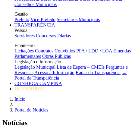
Conselhos Municipais
Gestão
Prefeito
Vice-Prefeito
Secretários Municipais
TRANSPARÊNCIA
Pessoal
Servidores
Concursos
Diárias
Financeiro
Licitações
Contratos
Convênios
PPA / LDO / LOA
Emendas
Parlamentares
Obras Públicas
Legislação e Informação
Legislação Municipal
Lista de Espera – CMEIs
Perguntas e
Respostas
Acesso à Informação
Radar da Transparência
→
Portal da Transparência
CONHEÇA CAMPINA
OUVIDORIA
Início
Portal de Notícias
Notícias