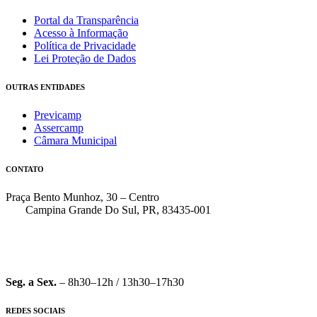
Portal da Transparência
Acesso à Informação
Política de Privacidade
Lei Proteção de Dados
OUTRAS ENTIDADES
Previcamp
Assercamp
Câmara Municipal
CONTATO
Praça Bento Munhoz, 30 – Centro
Campina Grande Do Sul, PR, 83435-001
(41) 3162-7000
faleconosco@pmcgs.pr.gov.br
Seg. a Sex.
– 8h30–12h / 13h30–17h30
REDES SOCIAIS