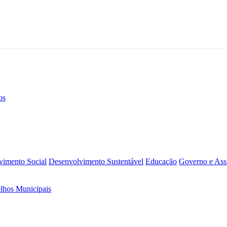
os
vimento Social
Desenvolvimento Sustentável
Educação
Governo e Assu
lhos Municipais