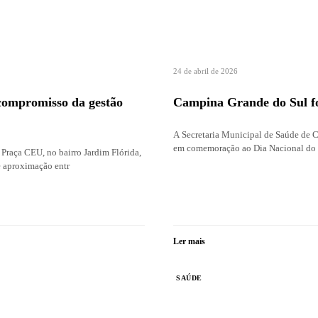
24 de abril de 2026
compromisso da gestão
Campina Grande do Sul for
A Secretaria Municipal de Saúde de Ca
em comemoração ao Dia Nacional do 
 Praça CEU, no bairro Jardim Flórida,
 aproximação entr
Ler mais
SAÚDE