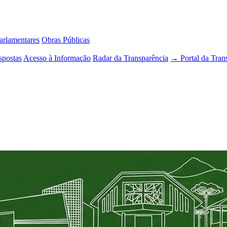
rlamentares
Obras Públicas
spostas
Acesso à Informação
Radar da Transparência
→ Portal da Tran