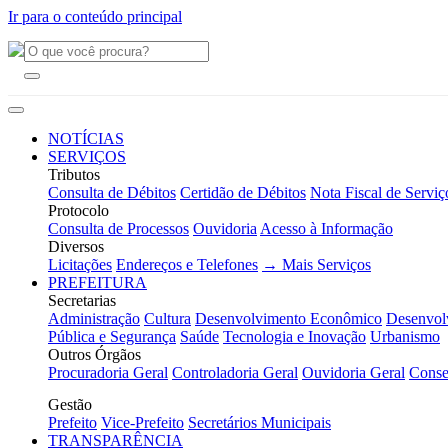
Ir para o conteúdo principal
NOTÍCIAS
SERVIÇOS
Tributos
Consulta de Débitos
Certidão de Débitos
Nota Fiscal de Serviç
Protocolo
Consulta de Processos
Ouvidoria
Acesso à Informação
Diversos
Licitações
Endereços e Telefones
→ Mais Serviços
PREFEITURA
Secretarias
Administração
Cultura
Desenvolvimento Econômico
Desenvol
Pública e Segurança
Saúde
Tecnologia e Inovação
Urbanismo
Outros Órgãos
Procuradoria Geral
Controladoria Geral
Ouvidoria Geral
Conse
Gestão
Prefeito
Vice-Prefeito
Secretários Municipais
TRANSPARÊNCIA