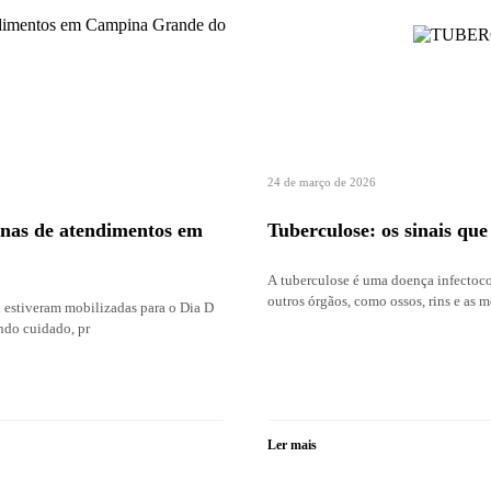
24 de março de 2026
enas de atendimentos em
Tuberculose: os sinais qu
A tuberculose é uma doença infectoco
outros órgãos, como ossos, rins e as
 estiveram mobilizadas para o Dia D
ndo cuidado, pr
Ler mais