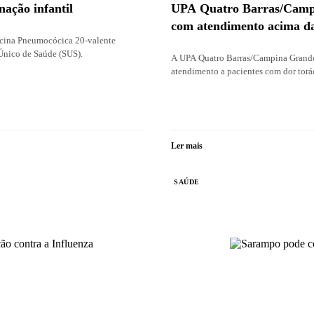
nação infantil
UPA Quatro Barras/Campin
com atendimento acima da
acina Pneumocócica 20-valente
 Único de Saúde (SUS).
A UPA Quatro Barras/Campina Grande 
atendimento a pacientes com dor torá
Ler mais
SAÚDE