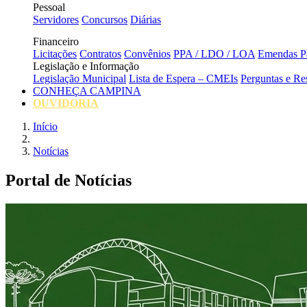
Pessoal
Servidores
Concursos
Diárias
Financeiro
Licitações
Contratos
Convênios
PPA / LDO / LOA
Emendas Pa
Legislação e Informação
Legislação Municipal
Lista de Espera – CMEIs
Perguntas e Re
CONHEÇA CAMPINA
OUVIDORIA
Início
Notícias
Portal de Notícias