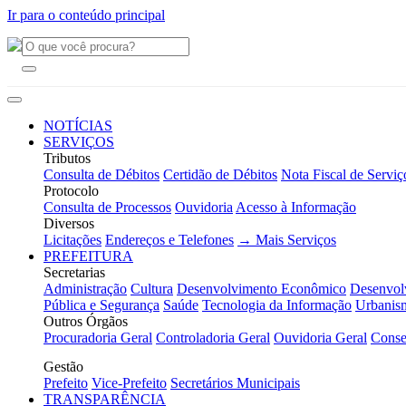
Ir para o conteúdo principal
NOTÍCIAS
SERVIÇOS
Tributos
Consulta de Débitos
Certidão de Débitos
Nota Fiscal de Serviç
Protocolo
Consulta de Processos
Ouvidoria
Acesso à Informação
Diversos
Licitações
Endereços e Telefones
→ Mais Serviços
PREFEITURA
Secretarias
Administração
Cultura
Desenvolvimento Econômico
Desenvol
Pública e Segurança
Saúde
Tecnologia da Informação
Urbanis
Outros Órgãos
Procuradoria Geral
Controladoria Geral
Ouvidoria Geral
Conse
Gestão
Prefeito
Vice-Prefeito
Secretários Municipais
TRANSPARÊNCIA