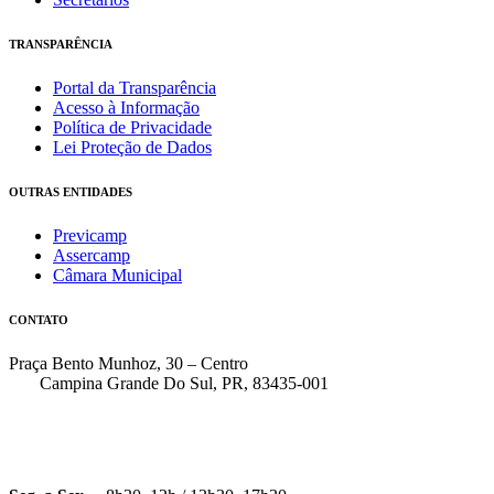
TRANSPARÊNCIA
Portal da Transparência
Acesso à Informação
Política de Privacidade
Lei Proteção de Dados
OUTRAS ENTIDADES
Previcamp
Assercamp
Câmara Municipal
CONTATO
Praça Bento Munhoz, 30 – Centro
Campina Grande Do Sul, PR, 83435-001
(41) 3162-7000
faleconosco@pmcgs.pr.gov.br