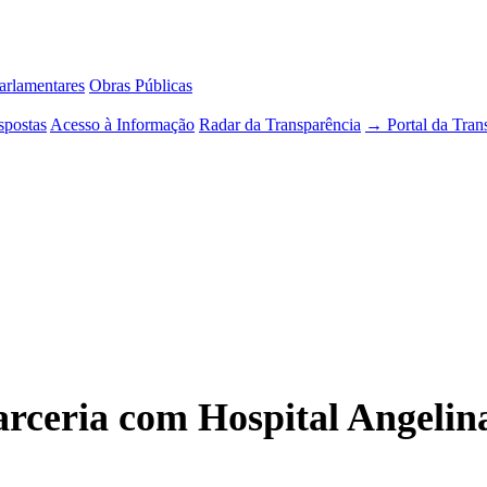
rlamentares
Obras Públicas
spostas
Acesso à Informação
Radar da Transparência
→ Portal da Tran
arceria com Hospital Angeli