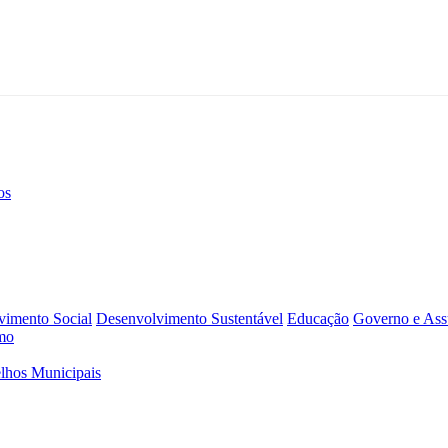
os
vimento Social
Desenvolvimento Sustentável
Educação
Governo e Assu
mo
lhos Municipais