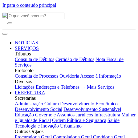
Ir para o conteúdo principal
NOTÍCIAS
SERVIÇOS
Tributos
Consulta de Débitos
Certidão de Débitos
Nota Fiscal de
Serviços
Protocolo
Consulta de Processos
Ouvidoria
Acesso à Informação
Diversos
Licitações
Endereços e Telefones
→ Mais Serviços
PREFEITURA
Secretarias
Administração
Cultura
Desenvolvimento Econômico
Desenvolvimento Social
Desenvolvimento Sustentável
Educação
Governo e Assuntos Jurídicos
Infraestrutura
Mulher
e Igualdade Racial
Ordem Pública e Segurança
Saúde
Tecnologia e Inovação
Urbanismo
Outros Órgãos
Procuradoria Geral
Controladoria Geral
Ouvidoria Geral