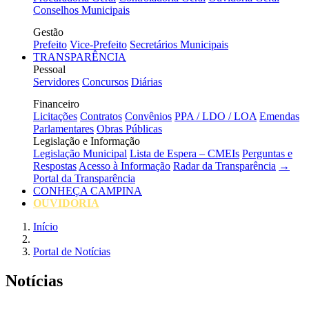
Conselhos Municipais
Gestão
Prefeito
Vice-Prefeito
Secretários Municipais
TRANSPARÊNCIA
Pessoal
Servidores
Concursos
Diárias
Financeiro
Licitações
Contratos
Convênios
PPA / LDO / LOA
Emendas
Parlamentares
Obras Públicas
Legislação e Informação
Legislação Municipal
Lista de Espera – CMEIs
Perguntas e
Respostas
Acesso à Informação
Radar da Transparência
→
Portal da Transparência
CONHEÇA CAMPINA
OUVIDORIA
Início
Portal de Notícias
Notícias