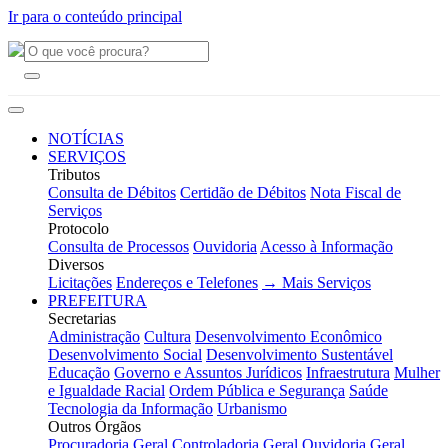
Ir para o conteúdo principal
NOTÍCIAS
SERVIÇOS
Tributos
Consulta de Débitos
Certidão de Débitos
Nota Fiscal de
Serviços
Protocolo
Consulta de Processos
Ouvidoria
Acesso à Informação
Diversos
Licitações
Endereços e Telefones
→ Mais Serviços
PREFEITURA
Secretarias
Administração
Cultura
Desenvolvimento Econômico
Desenvolvimento Social
Desenvolvimento Sustentável
Educação
Governo e Assuntos Jurídicos
Infraestrutura
Mulher
e Igualdade Racial
Ordem Pública e Segurança
Saúde
Tecnologia da Informação
Urbanismo
Outros Órgãos
Procuradoria Geral
Controladoria Geral
Ouvidoria Geral