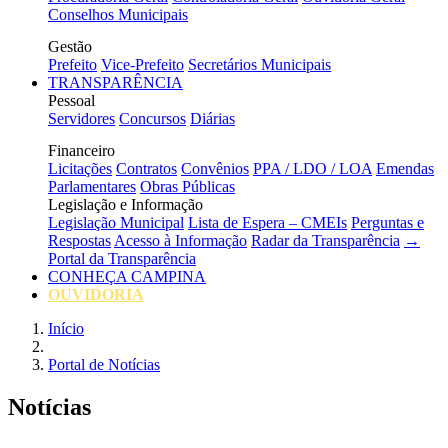
Conselhos Municipais
Gestão
Prefeito
Vice-Prefeito
Secretários Municipais
TRANSPARÊNCIA
Pessoal
Servidores
Concursos
Diárias
Financeiro
Licitações
Contratos
Convênios
PPA / LDO / LOA
Emendas
Parlamentares
Obras Públicas
Legislação e Informação
Legislação Municipal
Lista de Espera – CMEIs
Perguntas e
Respostas
Acesso à Informação
Radar da Transparência
→
Portal da Transparência
CONHEÇA CAMPINA
OUVIDORIA
Início
Portal de Notícias
Notícias