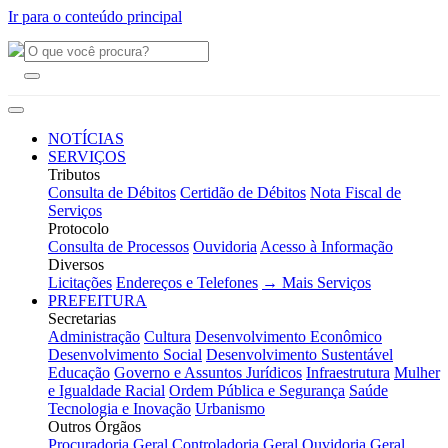
Ir para o conteúdo principal
NOTÍCIAS
SERVIÇOS
Tributos
Consulta de Débitos
Certidão de Débitos
Nota Fiscal de
Serviços
Protocolo
Consulta de Processos
Ouvidoria
Acesso à Informação
Diversos
Licitações
Endereços e Telefones
→ Mais Serviços
PREFEITURA
Secretarias
Administração
Cultura
Desenvolvimento Econômico
Desenvolvimento Social
Desenvolvimento Sustentável
Educação
Governo e Assuntos Jurídicos
Infraestrutura
Mulher
e Igualdade Racial
Ordem Pública e Segurança
Saúde
Tecnologia e Inovação
Urbanismo
Outros Órgãos
Procuradoria Geral
Controladoria Geral
Ouvidoria Geral