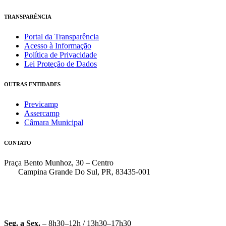
TRANSPARÊNCIA
Portal da Transparência
Acesso à Informação
Política de Privacidade
Lei Proteção de Dados
OUTRAS ENTIDADES
Previcamp
Assercamp
Câmara Municipal
CONTATO
Praça Bento Munhoz, 30 – Centro
Campina Grande Do Sul, PR, 83435-001
(41) 3162-7000
faleconosco@pmcgs.pr.gov.br
Seg. a Sex.
– 8h30–12h / 13h30–17h30