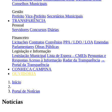
Conselhos Municipais
Gestão
Prefeito
Vice-Prefeito
Secretários Municipais
TRANSPARÊNCIA
Pessoal
Servidores
Concursos
Diárias
Financeiro
Licitações
Contratos
Convênios
PPA / LDO / LOA
Emendas
Parlamentares
Obras Públicas
Legislação e Informação
Legislação Municipal
Lista de Espera – CMEIs
Perguntas e
Respostas
Acesso à Informação
Radar da Transparência
→
Portal da Transparência
CONHEÇA CAMPINA
OUVIDORIA
Início
Portal de Notícias
Notícias