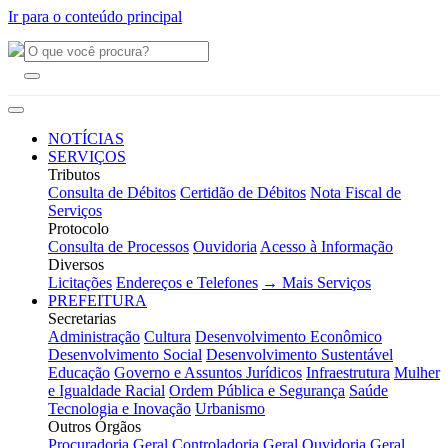
Ir para o conteúdo principal
NOTÍCIAS
SERVIÇOS
Tributos
Consulta de Débitos
Certidão de Débitos
Nota Fiscal de
Serviços
Protocolo
Consulta de Processos
Ouvidoria
Acesso à Informação
Diversos
Licitações
Endereços e Telefones
→ Mais Serviços
PREFEITURA
Secretarias
Administração
Cultura
Desenvolvimento Econômico
Desenvolvimento Social
Desenvolvimento Sustentável
Educação
Governo e Assuntos Jurídicos
Infraestrutura
Mulher
e Igualdade Racial
Ordem Pública e Segurança
Saúde
Tecnologia e Inovação
Urbanismo
Outros Órgãos
Procuradoria Geral
Controladoria Geral
Ouvidoria Geral