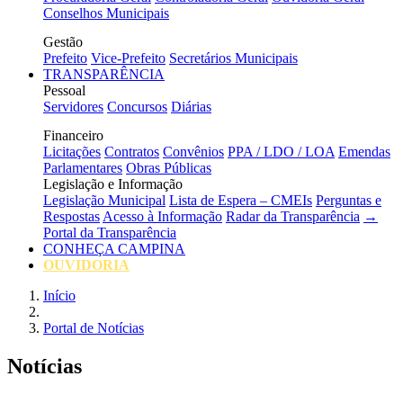
Conselhos Municipais
Gestão
Prefeito
Vice-Prefeito
Secretários Municipais
TRANSPARÊNCIA
Pessoal
Servidores
Concursos
Diárias
Financeiro
Licitações
Contratos
Convênios
PPA / LDO / LOA
Emendas
Parlamentares
Obras Públicas
Legislação e Informação
Legislação Municipal
Lista de Espera – CMEIs
Perguntas e
Respostas
Acesso à Informação
Radar da Transparência
→
Portal da Transparência
CONHEÇA CAMPINA
OUVIDORIA
Início
Portal de Notícias
Notícias