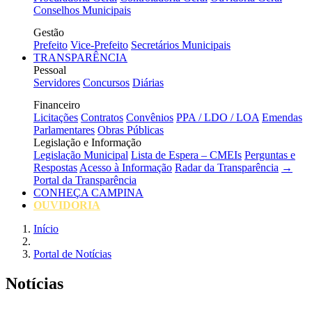
Conselhos Municipais
Gestão
Prefeito
Vice-Prefeito
Secretários Municipais
TRANSPARÊNCIA
Pessoal
Servidores
Concursos
Diárias
Financeiro
Licitações
Contratos
Convênios
PPA / LDO / LOA
Emendas
Parlamentares
Obras Públicas
Legislação e Informação
Legislação Municipal
Lista de Espera – CMEIs
Perguntas e
Respostas
Acesso à Informação
Radar da Transparência
→
Portal da Transparência
CONHEÇA CAMPINA
OUVIDORIA
Início
Portal de Notícias
Notícias