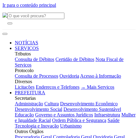
Ir para o conteúdo principal
NOTÍCIAS
SERVIÇOS
Tributos
Consulta de Débitos
Certidão de Débitos
Nota Fiscal de
Serviços
Protocolo
Consulta de Processos
Ouvidoria
Acesso à Informação
Diversos
Licitações
Endereços e Telefones
→ Mais Serviços
PREFEITURA
Secretarias
Administração
Cultura
Desenvolvimento Econômico
Desenvolvimento Social
Desenvolvimento Sustentável
Educação
Governo e Assuntos Jurídicos
Infraestrutura
Mulher
e Igualdade Racial
Ordem Pública e Segurança
Saúde
Tecnologia e Inovação
Urbanismo
Outros Órgãos
Procuradoria Geral
Controladoria Geral
Ouvidoria Geral