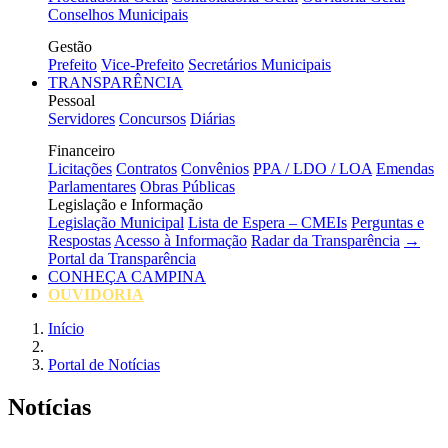
Conselhos Municipais
Gestão
Prefeito
Vice-Prefeito
Secretários Municipais
TRANSPARÊNCIA
Pessoal
Servidores
Concursos
Diárias
Financeiro
Licitações
Contratos
Convênios
PPA / LDO / LOA
Emendas
Parlamentares
Obras Públicas
Legislação e Informação
Legislação Municipal
Lista de Espera – CMEIs
Perguntas e
Respostas
Acesso à Informação
Radar da Transparência
→
Portal da Transparência
CONHEÇA CAMPINA
OUVIDORIA
Início
Portal de Notícias
Notícias