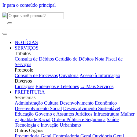
Ir para o conteúdo principal
NOTÍCIAS
SERVIÇOS
Tributos
Consulta de Débitos
Certidão de Débitos
Nota Fiscal de
Serviços
Protocolo
Consulta de Processos
Ouvidoria
Acesso à Informação
Diversos
Licitações
Endereços e Telefones
→ Mais Serviços
PREFEITURA
Secretarias
Administração
Cultura
Desenvolvimento Econômico
Desenvolvimento Social
Desenvolvimento Sustentável
Educação
Governo e Assuntos Jurídicos
Infraestrutura
Mulher
e Igualdade Racial
Ordem Pública e Segurança
Saúde
Tecnologia e Inovação
Urbanismo
Outros Órgãos
Procuradoria Geral
Controladoria Geral
Ouvidoria Geral